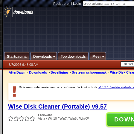
Registreren
|
Login:
Startpagina
Downloads
Top downloads
Meer
8/7/2026 6:48:08 AM
AfterDawn
>
Downloads
>
Beveiliging
>
Systeem schoonmaak
>
Wise Disk Clean
Dit is een oude versie van deze software. Je kunt ook de
v10.3.1 (laatste stabiele v
Wise Disk Cleaner (Portable) v9.57
Freeware
DOW
Vista / Win10 / Win7 / Win8 / WinXP