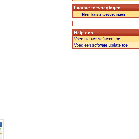
Laatste toevoegingen
Meer laatste toevoegingen
Help ons
Voeg nieuwe software toe
Voeg een software update toe