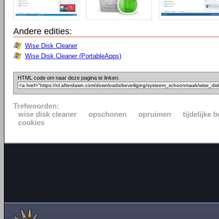
Andere edities:
Wise Disk Cleaner
Wise Disk Cleaner (PortableApps)
HTML code om naar deze pagina te linken:
Trefwoorden:
wise disk cleaner
opschonen
opruimen
tijdelijke
cookies