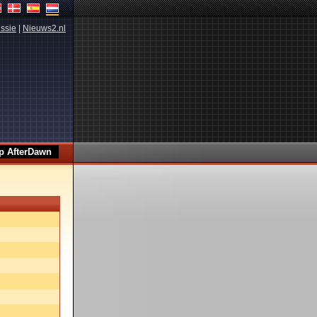
ssie
|
Nieuws2.nl