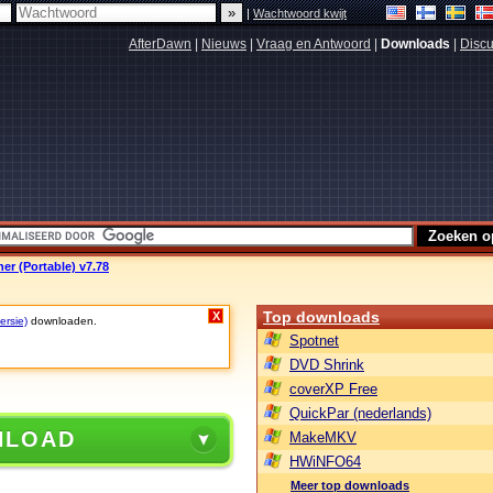
|
Wachtwoord kwijt
AfterDawn
|
Nieuws
|
Vraag en Antwoord
|
Downloads
|
Discu
er (Portable) v7.78
Top downloads
X
ersie)
downloaden.
Spotnet
DVD Shrink
coverXP Free
QuickPar (nederlands)
NLOAD
MakeMKV
HWiNFO64
Meer top downloads