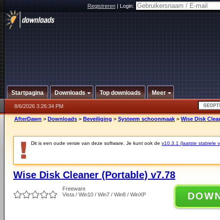
Registreren
|
Login:
Startpagina
Downloads
Top downloads
Meer
8/6/2026 3:26:34 PM
AfterDawn
>
Downloads
>
Beveiliging
>
Systeem schoonmaak
>
Wise Disk Clean
Dit is een oude versie van deze software. Je kunt ook de
v10.3.1 (laatste stabiele v
Wise Disk Cleaner (Portable) v7.78
Freeware
DOW
Vista / Win10 / Win7 / Win8 / WinXP