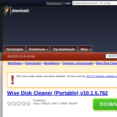
Registreren
|
Login:
Startpagina
Downloads
Top downloads
Meer
8/6/2026 10:24:46 AM
AfterDawn
>
Downloads
>
Beveiliging
>
Systeem schoonmaak
>
Wise Disk Clean
Dit is een oude versie van deze software. Je kunt ook de
v10.3.1 (laatste stabiele v
Wise Disk Cleaner (Portable) v10.1.5.762
Freeware
DOW
Vista / Win10 / Win7 / Win8 / WinXP