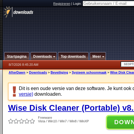
Registreren
|
Login:
Startpagina
Downloads
Top downloads
Meer
8/7/2026 8:45:20 AM
AfterDawn
>
Downloads
>
Beveiliging
>
Systeem schoonmaak
>
Wise Disk Clean
Dit is een oude versie van deze software. Je kunt ook
versie)
downloaden.
Wise Disk Cleaner (Portable) v8
Freeware
DOW
Vista / Win10 / Win7 / Win8 / WinXP