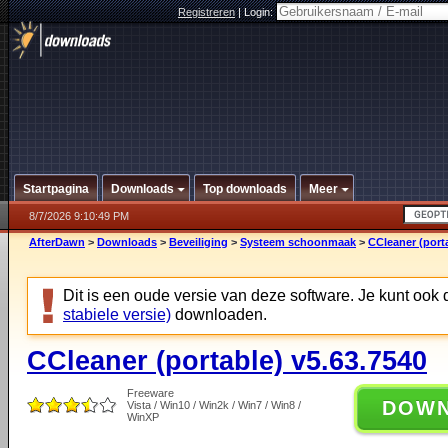
Registreren
|
Login:
Startpagina
Downloads
Top downloads
Meer
8/7/2026 9:10:49 PM
AfterDawn
>
Downloads
>
Beveiliging
>
Systeem schoonmaak
>
CCleaner (porta
Dit is een oude versie van deze software. Je kunt ook
stabiele versie)
downloaden.
CCleaner (portable) v5.63.7540
Freeware
DOW
Vista / Win10 / Win2k / Win7 / Win8 /
WinXP