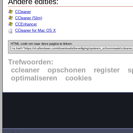
Andere edities:
CCleaner
CCleaner (Slim)
CCEnhancer
CCleaner for Mac OS X
HTML code om naar deze pagina te linken:
Trefwoorden:
ccleaner
opschonen
register
s
optimaliseren
cookies