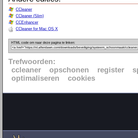
CCleaner
CCleaner (Slim)
CCEnhancer
CCleaner for Mac OS X
HTML code om naar deze pagina te linken:
Trefwoorden:
ccleaner
opschonen
register
s
optimaliseren
cookies