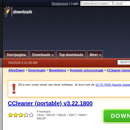
Registreren
|
Login:
Startpagina
Downloads
Top downloads
Meer
8/6/2026 2:41:06 AM
AfterDawn
>
Downloads
>
Beveiliging
>
Systeem schoonmaak
>
CCleaner (porta
Dit is een oude versie van deze software. Je kunt ook de
v5.70.7909 (laatste stabie
CCleaner (portable) v3.22.1800
Freeware
DOW
Vista / Win10 / Win2k / Win7 / Win8 /
WinXP