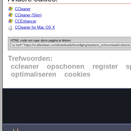
CCleaner
CCleaner (Slim)
CCEnhancer
CCleaner for Mac OS X
HTML code om naar deze pagina te linken:
Trefwoorden:
ccleaner
opschonen
register
s
optimaliseren
cookies