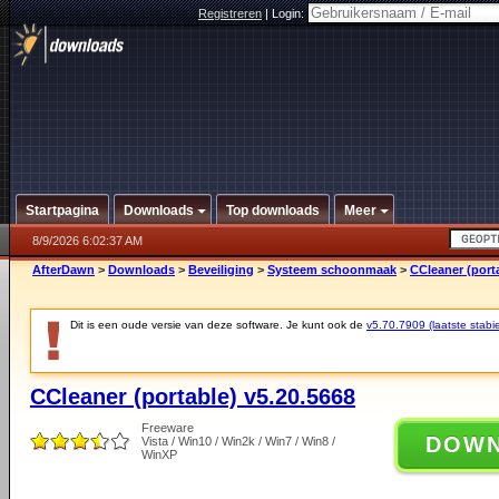
Registreren
|
Login:
Startpagina
Downloads
Top downloads
Meer
8/9/2026 6:02:37 AM
AfterDawn
>
Downloads
>
Beveiliging
>
Systeem schoonmaak
>
CCleaner (porta
Dit is een oude versie van deze software. Je kunt ook de
v5.70.7909 (laatste stabie
CCleaner (portable) v5.20.5668
Freeware
DOW
Vista / Win10 / Win2k / Win7 / Win8 /
WinXP