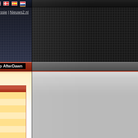
ssie
|
Nieuws2.nl