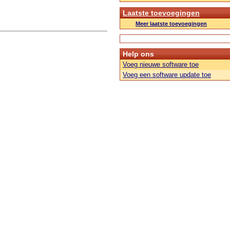
Laatste toevoegingen
Meer laatste toevoegingen
Help ons
Voeg nieuwe software toe
Voeg een software update toe