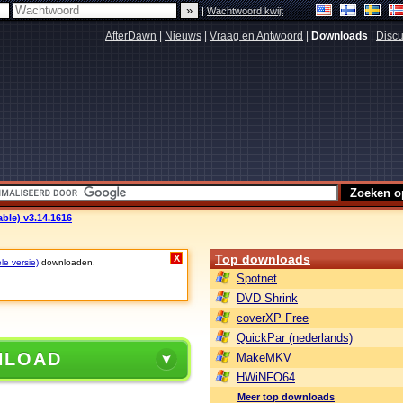
|
Wachtwoord kwijt
AfterDawn
|
Nieuws
|
Vraag en Antwoord
|
Downloads
|
Discu
ble) v3.14.1616
Top downloads
X
le versie)
downloaden.
Spotnet
DVD Shrink
coverXP Free
QuickPar (nederlands)
NLOAD
MakeMKV
HWiNFO64
Meer top downloads