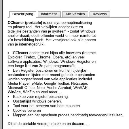
Beschrijving
Informatie
Alle versies
Reviews
CCleaner (portable)
is een systeemoptimalisering
en privacy tool. Het verwijdert ongebruikte en
tijdelijke bestanden van je systeem - zodat Windows
sneller draait, doeltreffender werkt en meer ruimte tot
z''n beschikking heeft. Het verwijderd ook alle sporen
van je internetgebruik.
CCleaner ondersteunt bijna alle browsers (Internet
Explorer, Firefox, Chrome, Opera, etc) en veel
software applicaties: Windows, Windows Register en
een lange lijst van 3e partij programma''s.
Een Register opschoner en kunnen tijdelijke
bestanden en lijsten met recent gebruikte bestanden
worden opgeschoond van vele applicaties inclusief
Media Player, eMule, Google Toolbar, Netscape,
Microsoft Office, Nero, Adobe Acrobat, WinRAR,
WinAce, WinZip en veel meer ...
Backup voor register opschoning.
Opstartlijst windows beheren.
Tool voor het beheren van herstelpunten
Cookies beheren
Mappen aan het opschoon proces handmatig toevoegen/uitsluiten.
Dit is de portable versie, uitpakken en draaien ...