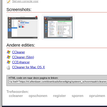
Stel een correctie voor
Screenshots:
Andere edities:
CCleaner
CCleaner (Slim)
CCEnhancer
CCleaner for Mac OS X
HTML code om naar deze pagina te linken:
Trefwoorden:
ccleaner
opschonen
register
sporen
opruimen