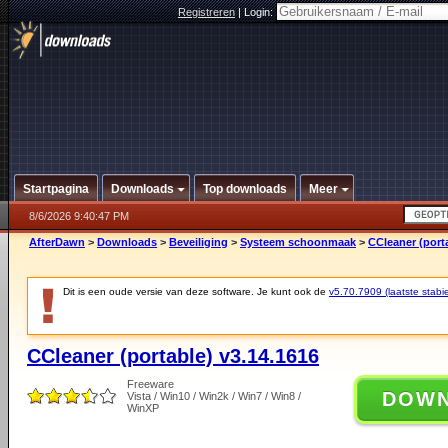
Registreren
|
Login:
Startpagina
Downloads
Top downloads
Meer
8/6/2026 9:40:47 PM
AfterDawn
>
Downloads
>
Beveiliging
>
Systeem schoonmaak
>
CCleaner (porta
Dit is een oude versie van deze software. Je kunt ook de
v5.70.7909 (laatste stabie
CCleaner (portable) v3.14.1616
Freeware
DOW
Vista / Win10 / Win2k / Win7 / Win8 /
WinXP