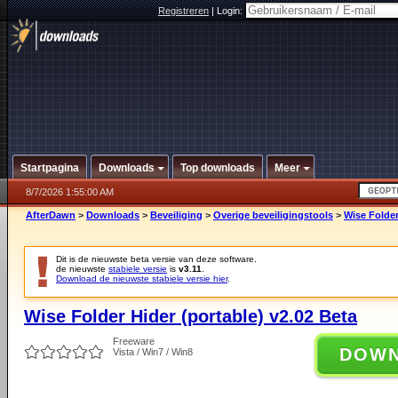
Registreren
|
Login:
Startpagina
Downloads
Top downloads
Meer
8/7/2026 1:55:00 AM
AfterDawn
>
Downloads
>
Beveiliging
>
Overige beveiligingstools
>
Wise Folder
Dit is de nieuwste beta versie van deze software.
de nieuwste
stabiele versie
is
v3.11
.
Download de nieuwste stabiele versie hier
.
Wise Folder Hider (portable) v2.02 Beta
Freeware
DOW
Vista / Win7 / Win8