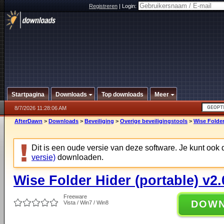
Registreren
|
Login:
Startpagina
Downloads
Top downloads
Meer
8/7/2026 11:28:06 AM
AfterDawn
>
Downloads
>
Beveiliging
>
Overige beveiligingstools
>
Wise Folder
Dit is een oude versie van deze software. Je kunt ook
versie)
downloaden.
Wise Folder Hider (portable) v2.
Freeware
DOW
Vista / Win7 / Win8