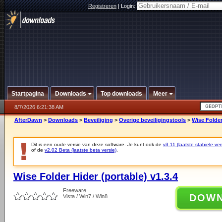
Registreren
|
Login:
Startpagina
Downloads
Top downloads
Meer
8/7/2026 6:21:38 AM
AfterDawn
>
Downloads
>
Beveiliging
>
Overige beveiligingstools
>
Wise Folder
Dit is een oude versie van deze software. Je kunt ook de
v3.11 (laatste stabiele ver
of de
v2.02 Beta (laatste beta versie)
.
Wise Folder Hider (portable) v1.3.4
Freeware
DOW
Vista / Win7 / Win8