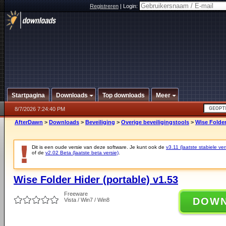
Registreren
|
Login:
Startpagina
Downloads
Top downloads
Meer
8/7/2026 7:24:40 PM
AfterDawn
>
Downloads
>
Beveiliging
>
Overige beveiligingstools
>
Wise Folder
Dit is een oude versie van deze software. Je kunt ook de
v3.11 (laatste stabiele ver
of de
v2.02 Beta (laatste beta versie)
.
Wise Folder Hider (portable) v1.53
Freeware
DOW
Vista / Win7 / Win8