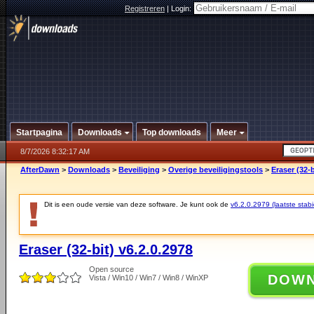
Registreren
|
Login:
Startpagina
Downloads
Top downloads
Meer
8/7/2026 8:32:17 AM
AfterDawn
>
Downloads
>
Beveiliging
>
Overige beveiligingstools
>
Eraser (32-b
Dit is een oude versie van deze software. Je kunt ook de
v6.2.0.2979 (laatste stabi
Eraser (32-bit) v6.2.0.2978
Open source
DOW
Vista / Win10 / Win7 / Win8 / WinXP