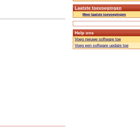
Laatste toevoegingen
Meer laatste toevoegingen
Help ons
Voeg nieuwe software toe
Voeg een software update toe