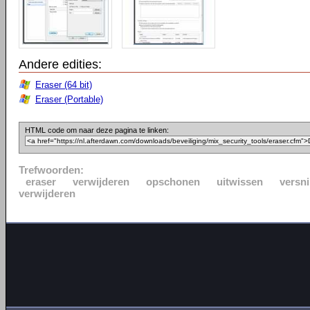
Andere edities:
Eraser (64 bit)
Eraser (Portable)
HTML code om naar deze pagina te linken:
Trefwoorden:
eraser
verwijderen
opschonen
uitwissen
versn
verwijderen