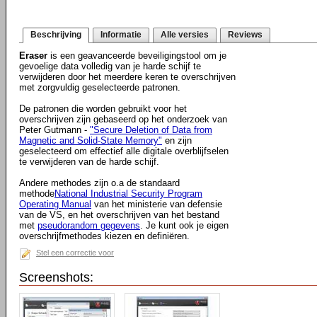
Beschrijving
Informatie
Alle versies
Reviews
Eraser
is een geavanceerde beveiligingstool om je
gevoelige data volledig van je harde schijf te
verwijderen door het meerdere keren te overschrijven
met zorgvuldig geselecteerde patronen.
De patronen die worden gebruikt voor het
overschrijven zijn gebaseerd op het onderzoek van
Peter Gutmann -
"Secure Deletion of Data from
Magnetic and Solid-State Memory"
en zijn
geselecteerd om effectief alle digitale overblijfselen
te verwijderen van de harde schijf.
Andere methodes zijn o.a de standaard
methode
National Industrial Security Program
Operating Manual
van het ministerie van defensie
van de VS, en het overschrijven van het bestand
met
pseudorandom gegevens
. Je kunt ook je eigen
overschrijfmethodes kiezen en definiëren.
Stel een correctie voor
Screenshots: