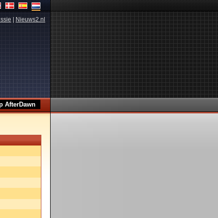
ssie
|
Nieuws2.nl