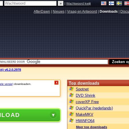
|
Wachtwoord kwijt
AfterDawn
|
Nieuws
|
Vraag en Antwoord
|
Downloads
|
Discu
it) v6.2.0.2978
Top downloads
X
ele versie)
downloaden.
Spotnet
DVD Shrink
coverXP Free
QuickPar (nederlands)
NLOAD
MakeMKV
HWiNFO64
Meer top downloads