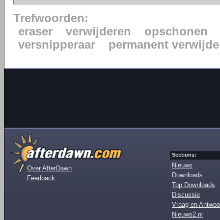
Trefwoorden:
eraser
verwijderen
opschonen
versnipperaar
permanent verwijde
Sections:
Nieuws
Over AfterDawn
Downloads
Feedback
Top Downloads
Discussie
Vraag en Antwoo
Nieuws2.nl