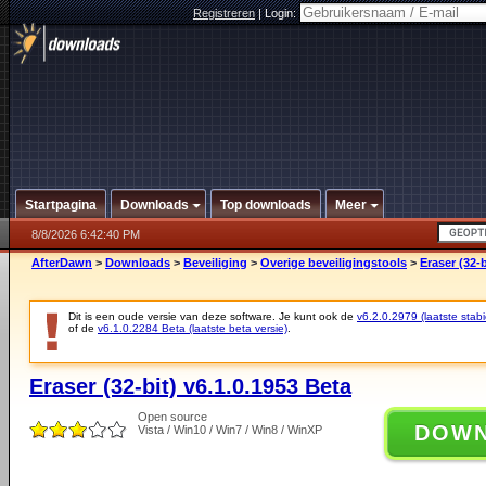
Registreren
|
Login:
Startpagina
Downloads
Top downloads
Meer
8/8/2026 6:42:40 PM
AfterDawn
>
Downloads
>
Beveiliging
>
Overige beveiligingstools
>
Eraser (32-b
Dit is een oude versie van deze software. Je kunt ook de
v6.2.0.2979 (laatste stabi
of de
v6.1.0.2284 Beta (laatste beta versie)
.
Eraser (32-bit) v6.1.0.1953 Beta
Open source
DOW
Vista / Win10 / Win7 / Win8 / WinXP