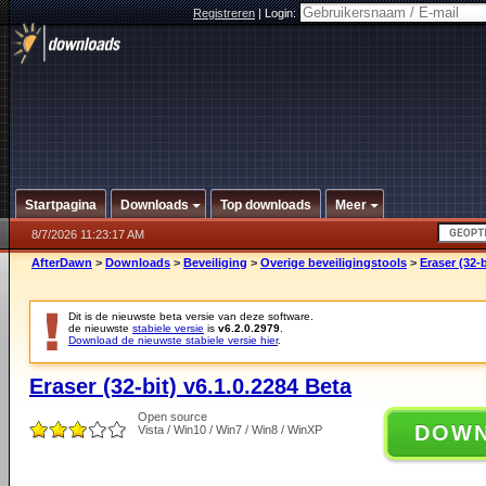
Registreren
|
Login:
Startpagina
Downloads
Top downloads
Meer
8/7/2026 11:23:17 AM
AfterDawn
>
Downloads
>
Beveiliging
>
Overige beveiligingstools
>
Eraser (32-b
Dit is de nieuwste beta versie van deze software.
de nieuwste
stabiele versie
is
v6.2.0.2979
.
Download de nieuwste stabiele versie hier
.
Eraser (32-bit) v6.1.0.2284 Beta
Open source
DOW
Vista / Win10 / Win7 / Win8 / WinXP