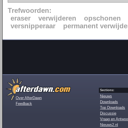
Trefwoorden:
eraser
verwijderen
opschonen
versnipperaar
permanent verwijde
Sections:
Nieuws
Over AfterDawn
Downloads
Feedback
Top Downloads
Discussie
Vraag en Antwoo
Nieuws2.nl