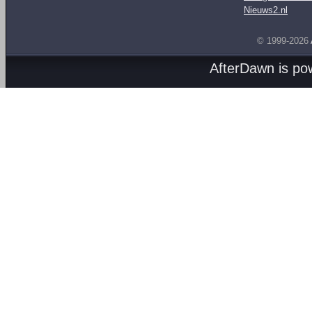
Nieuws2.nl
© 1999-2026
AfterDawn is p