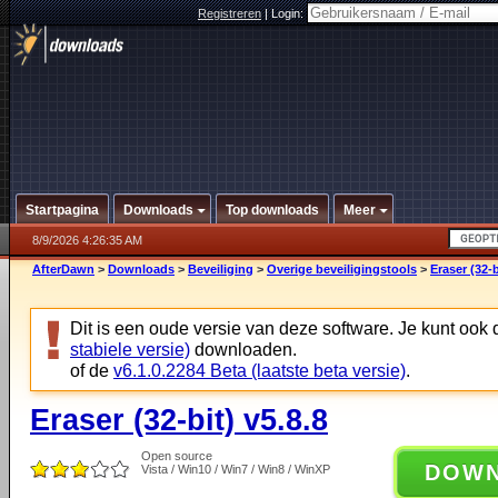
Registreren
|
Login:
Startpagina
Downloads
Top downloads
Meer
8/9/2026 4:26:35 AM
AfterDawn
>
Downloads
>
Beveiliging
>
Overige beveiligingstools
>
Eraser (32-b
Dit is een oude versie van deze software. Je kunt ook
stabiele versie)
downloaden.
of de
v6.1.0.2284 Beta (laatste beta versie)
.
Eraser (32-bit) v5.8.8
Open source
DOW
Vista / Win10 / Win7 / Win8 / WinXP