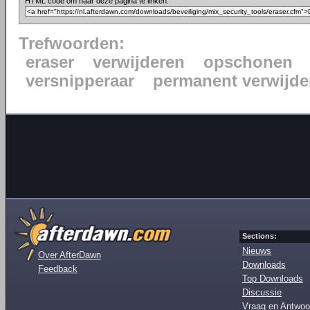
HTML code om naar deze pagina te linken:
Trefwoorden:
eraser
verwijderen
opschonen
versnipperaar
permanent verwijde
Sections:
Nieuws
Over AfterDawn
Downloads
Feedback
Top Downloads
Discussie
Vraag en Antwoo