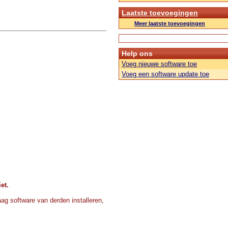
Laatste toevoegingen
Meer laatste toevoegingen
Help ons
Voeg nieuwe software toe
Voeg een software update toe
et.
ag software van derden installeren,