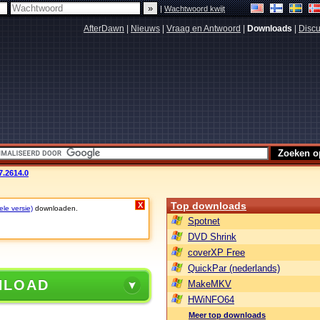
|
Wachtwoord kwijt
AfterDawn
|
Nieuws
|
Vraag en Antwoord
|
Downloads
|
Discu
7.2614.0
Top downloads
X
ele versie)
downloaden.
Spotnet
DVD Shrink
coverXP Free
QuickPar (nederlands)
NLOAD
MakeMKV
HWiNFO64
Meer top downloads