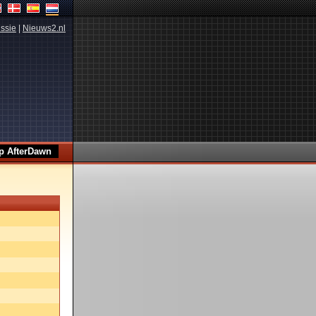
ssie
|
Nieuws2.nl