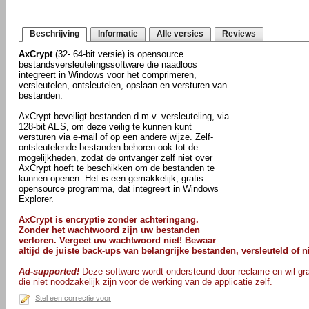
Beschrijving
Informatie
Alle versies
Reviews
AxCrypt
(32- 64-bit versie) is opensource
bestandsversleutelingssoftware die naadloos
integreert in Windows voor het comprimeren,
versleutelen, ontsleutelen, opslaan en versturen van
bestanden.
AxCrypt beveiligt bestanden d.m.v. versleuteling, via
128-bit AES, om deze veilig te kunnen kunt
versturen via e-mail of op een andere wijze. Zelf-
ontsleutelende bestanden behoren ook tot de
mogelijkheden, zodat de ontvanger zelf niet over
AxCrypt hoeft te beschikken om de bestanden te
kunnen openen. Het is een gemakkelijk, gratis
opensource programma, dat integreert in Windows
Explorer.
AxCrypt is encryptie zonder achteringang.
Zonder het wachtwoord zijn uw bestanden
verloren. Vergeet uw wachtwoord niet! Bewaar
altijd de juiste back-ups van belangrijke bestanden, versleuteld of ni
Ad-supported!
Deze software wordt ondersteund door reclame en wil gra
die niet noodzakelijk zijn voor de werking van de applicatie zelf.
Stel een correctie voor