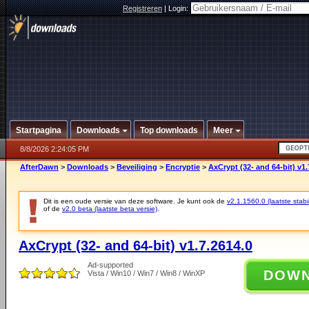
Registreren
|
Login:
Startpagina
Downloads
Top downloads
Meer
8/8/2026 2:24:05 PM
AfterDawn
>
Downloads
>
Beveiliging
>
Encryptie
>
AxCrypt (32- and 64-bit) v1.
Dit is een oude versie van deze software. Je kunt ook de
v2.1.1560.0 (laatste stabi
of de
v2.0 beta (laatste beta versie)
.
AxCrypt (32- and 64-bit) v1.7.2614.0
Ad-supported
DOW
Vista / Win10 / Win7 / Win8 / WinXP