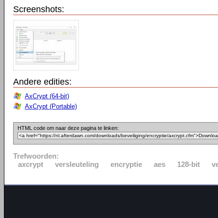
Screenshots:
Andere edities:
AxCrypt (64-bit)
AxCrypt (Portable)
HTML code om naar deze pagina te linken:
Trefwoorden:
axcrypt
versleuteling
encryptie
aes
128-bit
v