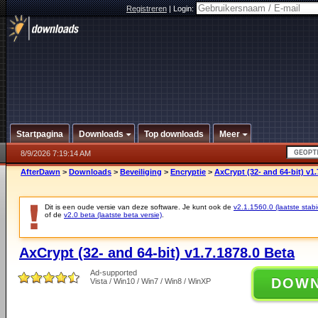
Registreren
|
Login:
Startpagina
Downloads
Top downloads
Meer
8/9/2026 7:19:14 AM
AfterDawn
>
Downloads
>
Beveiliging
>
Encryptie
>
AxCrypt (32- and 64-bit) v1.
Dit is een oude versie van deze software. Je kunt ook de
v2.1.1560.0 (laatste stabi
of de
v2.0 beta (laatste beta versie)
.
AxCrypt (32- and 64-bit) v1.7.1878.0 Beta
Ad-supported
DOW
Vista / Win10 / Win7 / Win8 / WinXP