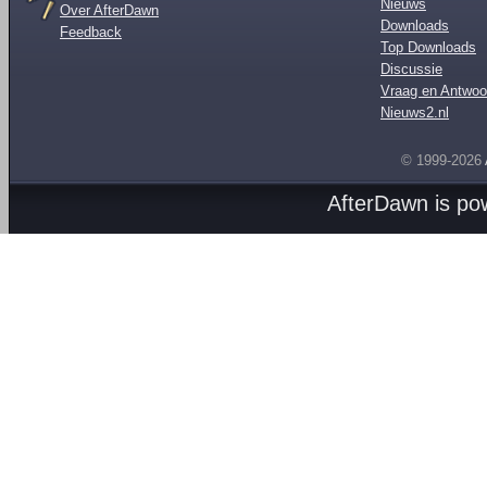
Nieuws
Over AfterDawn
Downloads
Feedback
Top Downloads
Discussie
Vraag en Antwoo
Nieuws2.nl
© 1999-2026
AfterDawn is p