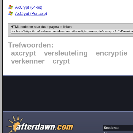
AxCrypt (64-bit)
AxCrypt (Portable)
HTML code om naar deze pagina te linken:
Trefwoorden:
axcrypt
versleuteling
encryptie
verkenner
crypt
Sections: