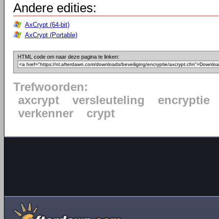
Andere edities:
AxCrypt (64-bit)
AxCrypt (Portable)
HTML code om naar deze pagina te linken:
Trefwoorden:
axcrypt
versleuteling
encryptie
verkenner
crypt