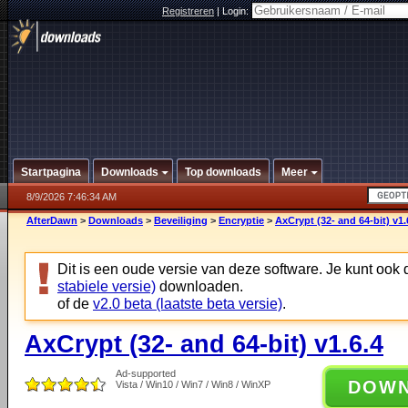
Registreren
|
Login:
Startpagina
Downloads
Top downloads
Meer
8/9/2026 7:46:34 AM
AfterDawn
>
Downloads
>
Beveiliging
>
Encryptie
>
AxCrypt (32- and 64-bit) v1.
Dit is een oude versie van deze software. Je kunt ook
stabiele versie)
downloaden.
of de
v2.0 beta (laatste beta versie)
.
AxCrypt (32- and 64-bit) v1.6.4
Ad-supported
DOW
Vista / Win10 / Win7 / Win8 / WinXP