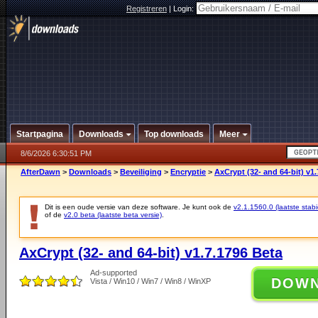
Registreren
|
Login:
Startpagina
Downloads
Top downloads
Meer
8/6/2026 6:30:51 PM
AfterDawn
>
Downloads
>
Beveiliging
>
Encryptie
>
AxCrypt (32- and 64-bit) v1
Dit is een oude versie van deze software. Je kunt ook de
v2.1.1560.0 (laatste stabi
of de
v2.0 beta (laatste beta versie)
.
AxCrypt (32- and 64-bit) v1.7.1796 Beta
Ad-supported
DOW
Vista / Win10 / Win7 / Win8 / WinXP