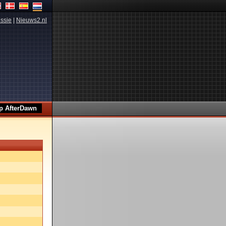
ssie
|
Nieuws2.nl