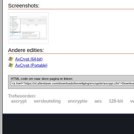
Screenshots:
Andere edities:
AxCrypt (64-bit)
AxCrypt (Portable)
HTML code om naar deze pagina te linken:
Trefwoorden:
axcrypt
versleuteling
encryptie
aes
128-bit
v