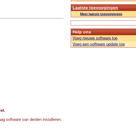
Laatste toevoegingen
Meer laatste toevoegingen
Help ons
Voeg nieuwe software toe
Voeg een software update toe
et.
ag software van derden installeren,