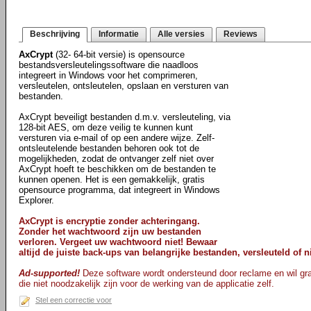
Beschrijving
Informatie
Alle versies
Reviews
AxCrypt
(32- 64-bit versie) is opensource
bestandsversleutelingssoftware die naadloos
integreert in Windows voor het comprimeren,
versleutelen, ontsleutelen, opslaan en versturen van
bestanden.
AxCrypt beveiligt bestanden d.m.v. versleuteling, via
128-bit AES, om deze veilig te kunnen kunt
versturen via e-mail of op een andere wijze. Zelf-
ontsleutelende bestanden behoren ook tot de
mogelijkheden, zodat de ontvanger zelf niet over
AxCrypt hoeft te beschikken om de bestanden te
kunnen openen. Het is een gemakkelijk, gratis
opensource programma, dat integreert in Windows
Explorer.
AxCrypt is encryptie zonder achteringang.
Zonder het wachtwoord zijn uw bestanden
verloren. Vergeet uw wachtwoord niet! Bewaar
altijd de juiste back-ups van belangrijke bestanden, versleuteld of ni
Ad-supported!
Deze software wordt ondersteund door reclame en wil gra
die niet noodzakelijk zijn voor de werking van de applicatie zelf.
Stel een correctie voor