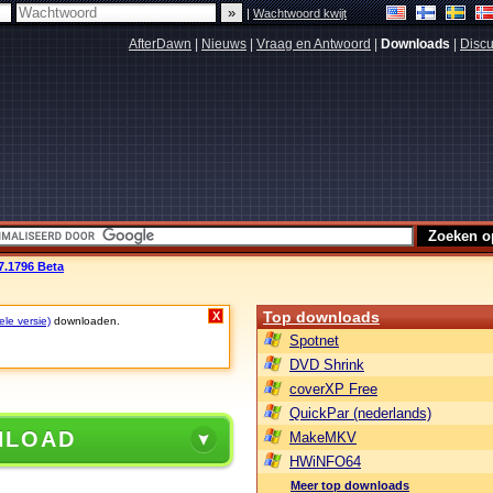
|
Wachtwoord kwijt
AfterDawn
|
Nieuws
|
Vraag en Antwoord
|
Downloads
|
Discu
.7.1796 Beta
Top downloads
X
ele versie)
downloaden.
Spotnet
DVD Shrink
coverXP Free
QuickPar (nederlands)
NLOAD
MakeMKV
HWiNFO64
Meer top downloads