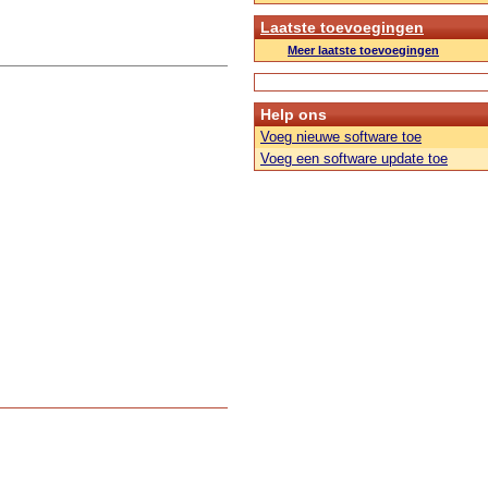
Laatste toevoegingen
Meer laatste toevoegingen
Help ons
Voeg nieuwe software toe
Voeg een software update toe