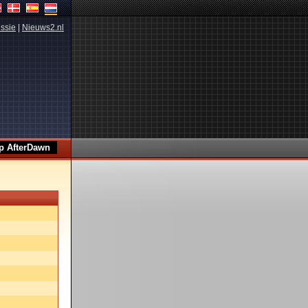
ssie
|
Nieuws2.nl