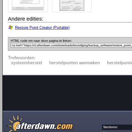
Andere edities:
Restore Point Creator (Portable)
HTML code om naar deze pagina te linken:
Trefwoorden:
systeemherstel
herstelpunten aanmaken
herstelpunt
Sections: