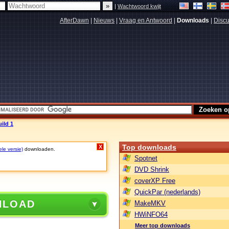
|
Wachtwoord kwijt
AfterDawn
|
Nieuws
|
Vraag en Antwoord
|
Downloads
|
Discu
ild 1
Top downloads
X
ele versie)
downloaden.
Spotnet
DVD Shrink
coverXP Free
QuickPar (nederlands)
NLOAD
MakeMKV
HWiNFO64
Meer top downloads