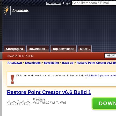
Registreren
|
Login:
Startpagina
Downloads
Top downloads
Meer
8/7/2026 8:17:23 PM
AfterDawn
>
Downloads
>
Beveiliging
>
Back-up
>
Restore Point Creator v6.6 Bu
Dit is een oude versie van deze software. Je kunt ook de
v7.1 Build 2 (laatste stabi
Restore Point Creator v6.6 Build 1
Freeware
DOW
Vista / Win10 / Win7 / Win8