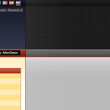
ssie
|
Nieuws2.nl