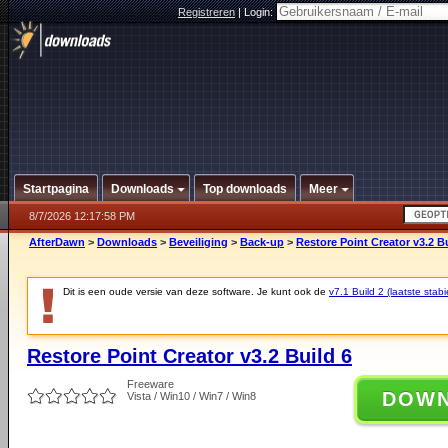
Registreren
|
Login:
Startpagina
Downloads
Top downloads
Meer
8/7/2026 12:17:58 PM
AfterDawn
>
Downloads
>
Beveiliging
>
Back-up
>
Restore Point Creator v3.2 Bu
Dit is een oude versie van deze software. Je kunt ook de
v7.1 Build 2 (laatste stabi
Restore Point Creator v3.2 Build 6
Freeware
DOW
Vista / Win10 / Win7 / Win8