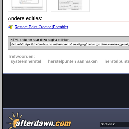
Andere edities:
Restore Point Creator (Portable)
HTML code om naar deze pagina te linken:
Trefwoorden:
systeemherstel
herstelpunten aanmaken
herstelpunt
Sections: