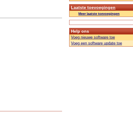
Laatste toevoegingen
Meer laatste toevoegingen
Help ons
Voeg nieuwe software toe
Voeg een software update toe