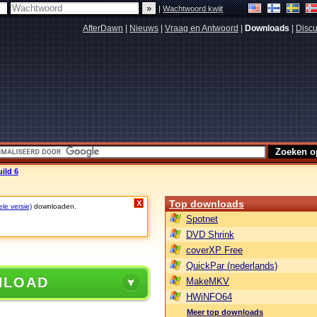
|
Wachtwoord kwijt
AfterDawn
|
Nieuws
|
Vraag en Antwoord
|
Downloads
|
Discu
ild 6
Top downloads
X
ele versie)
downloaden.
Spotnet
DVD Shrink
coverXP Free
QuickPar (nederlands)
NLOAD
MakeMKV
HWiNFO64
Meer top downloads