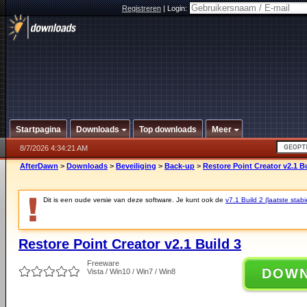
Registreren
|
Login:
Startpagina
Downloads
Top downloads
Meer
8/7/2026 4:34:21 AM
AfterDawn
>
Downloads
>
Beveiliging
>
Back-up
>
Restore Point Creator v2.1 Bu
Dit is een oude versie van deze software. Je kunt ook de
v7.1 Build 2 (laatste stabi
Restore Point Creator v2.1 Build 3
Freeware
DOW
Vista / Win10 / Win7 / Win8