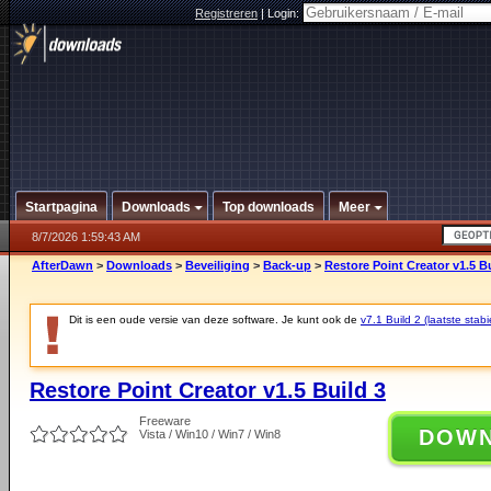
Registreren
|
Login:
Startpagina
Downloads
Top downloads
Meer
8/7/2026 1:59:43 AM
AfterDawn
>
Downloads
>
Beveiliging
>
Back-up
>
Restore Point Creator v1.5 Bu
Dit is een oude versie van deze software. Je kunt ook de
v7.1 Build 2 (laatste stabi
Restore Point Creator v1.5 Build 3
Freeware
DOW
Vista / Win10 / Win7 / Win8