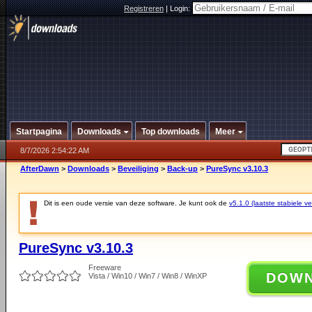
Registreren
|
Login:
Startpagina
Downloads
Top downloads
Meer
8/7/2026 2:54:22 AM
AfterDawn
>
Downloads
>
Beveiliging
>
Back-up
>
PureSync v3.10.3
Dit is een oude versie van deze software. Je kunt ook de
v5.1.0 (laatste stabiele ve
PureSync v3.10.3
Freeware
DOW
Vista / Win10 / Win7 / Win8 / WinXP