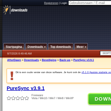
Registreren
|
Login:
Startpagina
Downloads
Top downloads
Meer
8/7/2026 8:49:46 AM
AfterDawn
>
Downloads
>
Beveiliging
>
Back-up
>
PureSync v3.9.1
Dit is een oude versie van deze software. Je kunt ook de
v5.1.0 (laatste stabiele ve
PureSync v3.9.1
Freeware
DOW
Vista / Win10 / Win7 / Win8 / WinXP