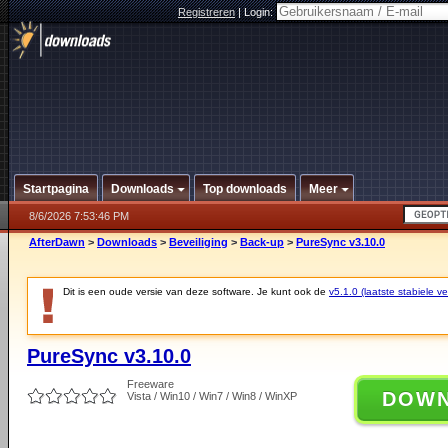
Registreren
|
Login:
Startpagina
Downloads
Top downloads
Meer
8/6/2026 7:53:46 PM
AfterDawn
>
Downloads
>
Beveiliging
>
Back-up
>
PureSync v3.10.0
Dit is een oude versie van deze software. Je kunt ook de
v5.1.0 (laatste stabiele ve
PureSync v3.10.0
Freeware
DOW
Vista / Win10 / Win7 / Win8 / WinXP