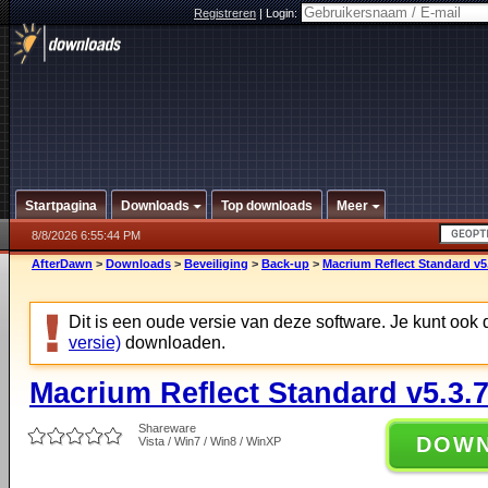
Registreren
|
Login:
Startpagina
Downloads
Top downloads
Meer
8/8/2026 6:55:44 PM
AfterDawn
>
Downloads
>
Beveiliging
>
Back-up
>
Macrium Reflect Standard v5
Dit is een oude versie van deze software. Je kunt ook
versie)
downloaden.
Macrium Reflect Standard v5.3.
Shareware
DOW
Vista / Win7 / Win8 / WinXP