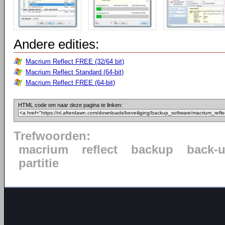
Andere edities:
Macrium Reflect FREE (32/64 bit)
Macrium Reflect Standard (64-bit)
Macrium Reflect FREE (64-bit)
HTML code om naar deze pagina te linken:
Trefwoorden:
macrium
reflect
backup
back-
partitie