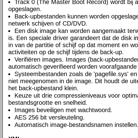
Track 0 (The Master Boot Record) wordt bij a
opgeslagen.
Back-upbestanden kunnen worden opgeslagen
netwerk schijven of CD/DVD.
Een disk image kan worden aangemaakt terwi
is. Een speciale driver garandeert dat de disk 
in van de partitie of schijf op dat moment en wo
activiteiten op de schijf tijdens de back-up.
Verifiëren images. Images (back-upbestande
automatisch geverifieerd worden voorafgaande 
Systeembestanden zoals de 'pagefile.sys' en '
niet meegenomen in de image. Dit houdt de uite
het back-upbestand klein.
Keuze uit drie compressieniveaus voor optima
bestandsgrootte en snelheid.
Images beveiligen met wachtwoord.
AES 256 bit versleuteling.
Automatisch image-bestandsnamen instellen