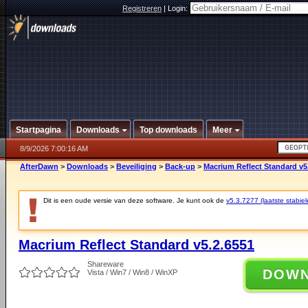
Registreren
|
Login:
Startpagina
Downloads
Top downloads
Meer
8/9/2026 7:00:16 AM
AfterDawn
>
Downloads
>
Beveiliging
>
Back-up
>
Macrium Reflect Standard v5
Dit is een oude versie van deze software. Je kunt ook de
v5.3.7277 (laatste stabiel
Macrium Reflect Standard v5.2.6551
Shareware
DOW
Vista / Win7 / Win8 / WinXP