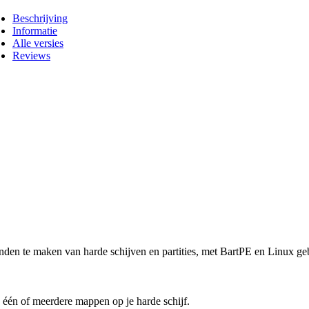
Beschrijving
Informatie
Alle versies
Reviews
den te maken van harde schijven en partities, met BartPE en Linux geb
én of meerdere mappen op je harde schijf.