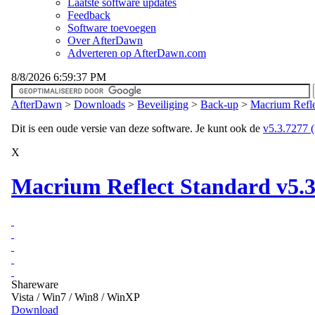
Laatste software updates
Feedback
Software toevoegen
Over AfterDawn
Adverteren op AfterDawn.com
8/8/2026 6:59:37 PM
AfterDawn
>
Downloads
>
Beveiliging
>
Back-up
>
Macrium Refle
Dit is een oude versie van deze software. Je kunt ook de
v5.3.7277 (l
X
Macrium Reflect Standard v5.3
Shareware
Vista / Win7 / Win8 / WinXP
Download