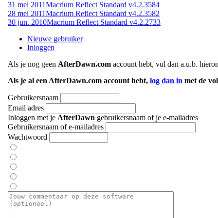
31 mei 2011
Macrium Reflect Standard v4.2.3584
28 mei 2011
Macrium Reflect Standard v4.2.3582
30 jun. 2010
Macrium Reflect Standard v4.2.2733
Nieuwe gebruiker
Inloggen
Als je nog geen
AfterDawn.com
account hebt, vul dan a.u.b. hiero
Als je al een AfterDawn.com account hebt,
log dan in
met de vol
Gebruikersnaam
Email adres
Inloggen met je
AfterDawn
gebruikersnaam of je e-mailadres
Gebruikersnaam of e-mailadres
Wachtwoord