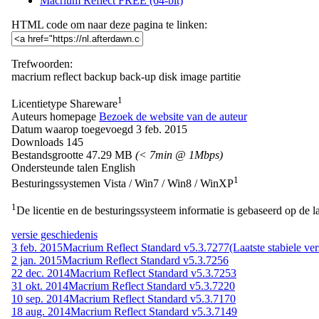
Macrium Reflect FREE (64-bit)
HTML code om naar deze pagina te linken:
Trefwoorden:
macrium
reflect
backup
back-up
disk
image
partitie
1
Licentietype
Shareware
Auteurs homepage
Bezoek de website van de auteur
Datum waarop toegevoegd
3 feb. 2015
Downloads
145
Bestandsgrootte
47.29 MB
(< 7min @ 1Mbps)
Ondersteunde talen
English
1
Besturingssystemen
Vista / Win7 / Win8 / WinXP
1
De licentie en de besturingssysteem informatie is gebaseerd op de la
versie geschiedenis
3 feb. 2015
Macrium Reflect Standard v5.3.7277
(Laatste stabiele ver
2 jan. 2015
Macrium Reflect Standard v5.3.7256
22 dec. 2014
Macrium Reflect Standard v5.3.7253
31 okt. 2014
Macrium Reflect Standard v5.3.7220
10 sep. 2014
Macrium Reflect Standard v5.3.7170
18 aug. 2014
Macrium Reflect Standard v5.3.7149