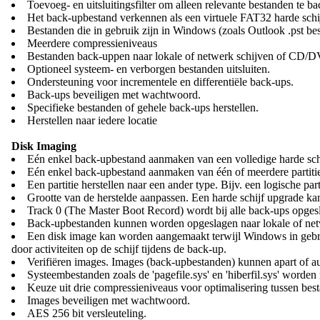
Toevoeg- en uitsluitingsfilter om alleen relevante bestanden te b
Het back-upbestand verkennen als een virtuele FAT32 harde sch
Bestanden die in gebruik zijn in Windows (zoals Outlook .pst be
Meerdere compressieniveaus
Bestanden back-uppen naar lokale of netwerk schijven of CD/
Optioneel systeem- en verborgen bestanden uitsluiten.
Ondersteuning voor incrementele en differentiële back-ups.
Back-ups beveiligen met wachtwoord.
Specifieke bestanden of gehele back-ups herstellen.
Herstellen naar iedere locatie
Disk Imaging
Eén enkel back-upbestand aanmaken van een volledige harde sch
Eén enkel back-upbestand aanmaken van één of meerdere partitie
Een partitie herstellen naar een ander type. Bijv. een logische par
Grootte van de herstelde aanpassen. Een harde schijf upgrade kan
Track 0 (The Master Boot Record) wordt bij alle back-ups opges
Back-upbestanden kunnen worden opgeslagen naar lokale of n
Een disk image kan worden aangemaakt terwijl Windows in gebruik 
door activiteiten op de schijf tijdens de back-up.
Verifiëren images. Images (back-upbestanden) kunnen apart of a
Systeembestanden zoals de 'pagefile.sys' en 'hiberfil.sys' worde
Keuze uit drie compressieniveaus voor optimalisering tussen best
Images beveiligen met wachtwoord.
AES 256 bit versleuteling.