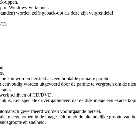
ack-uppen.
ijf in Windows Verkenner.
standen) worden zelfs geback-upt als deze zijn vergrendeld!
DVD.
ijf.
s.
titie kan worden hersteld als een bootable primaire partitie.
 eenvoudig worden uitgevoerd door de partitie te vergroten om de nieuw
lagen.
etwerk schijven of CD/DVD.
is. Een speciale driver garandeert dat de disk image een exacte kopie
utomatisch geverifieerd worden voorafgaande herstel.
n niet meegenomen in de image. Dit houdt de uiteindelijke grootte van h
andsgrootte en snelheid.