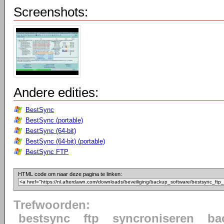
Screenshots:
Andere edities:
BestSync
BestSync (portable)
BestSync (64-bit)
BestSync (64-bit) (portable)
BestSync FTP
HTML code om naar deze pagina te linken:
Trefwoorden:
bestsync
ftp
syncroniseren
ba