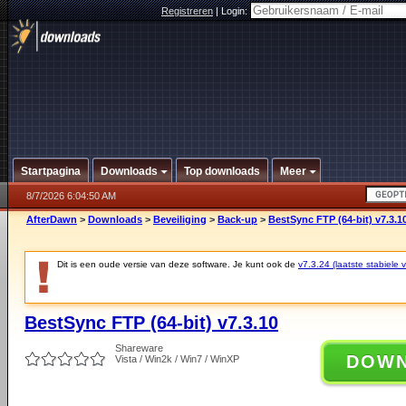
Registreren
|
Login:
Startpagina
Downloads
Top downloads
Meer
8/7/2026 6:04:50 AM
AfterDawn
>
Downloads
>
Beveiliging
>
Back-up
>
BestSync FTP (64-bit) v7.3.1
Dit is een oude versie van deze software. Je kunt ook de
v7.3.24 (laatste stabiele v
BestSync FTP (64-bit) v7.3.10
Shareware
DOW
Vista / Win2k / Win7 / WinXP