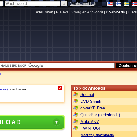
|
Wachtwoord kwijt
AfterDawn
|
Nieuws
|
Vraag en Antwoord
|
Downloads
|
Discu
0
Top downloads
X
ersie)
downloaden.
Spotnet
DVD Shrink
coverXP Free
QuickPar (nederlands)
NLOAD
MakeMKV
HWiNFO64
Meer top downloads