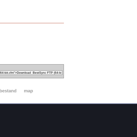
bestand
map