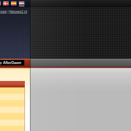
ssie
|
Nieuws2.nl