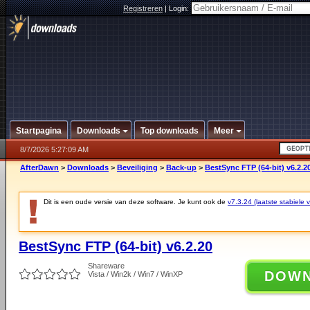
Registreren
|
Login:
Startpagina
Downloads
Top downloads
Meer
8/7/2026 5:27:09 AM
AfterDawn
>
Downloads
>
Beveiliging
>
Back-up
>
BestSync FTP (64-bit) v6.2.2
Dit is een oude versie van deze software. Je kunt ook de
v7.3.24 (laatste stabiele v
BestSync FTP (64-bit) v6.2.20
Shareware
DOW
Vista / Win2k / Win7 / WinXP