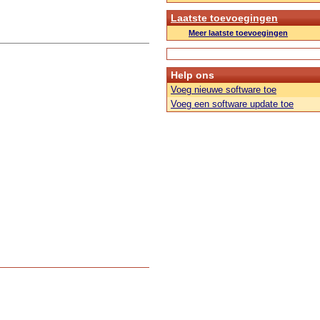
Laatste toevoegingen
Meer laatste toevoegingen
Help ons
Voeg nieuwe software toe
Voeg een software update toe