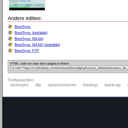
Andere edities:
BestSync
BestSync (portable)
BestSync (64-bit)
BestSync (64-bit) (portable)
BestSync FTP
HTML code om naar deze pagina te linken:
Trefwoorden:
bestsync
ftp
syncroniseren
backup
back-up