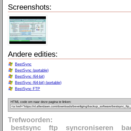
Screenshots:
Andere edities:
BestSync
BestSync (portable)
BestSync (64-bit)
BestSync (64-bit) (portable)
BestSync FTP
HTML code om naar deze pagina te linken:
Trefwoorden:
bestsync
ftp
syncroniseren
ba