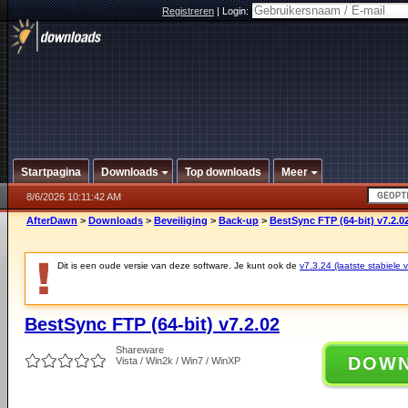
Registreren
|
Login:
Startpagina
Downloads
Top downloads
Meer
8/6/2026 10:11:42 AM
AfterDawn
>
Downloads
>
Beveiliging
>
Back-up
>
BestSync FTP (64-bit) v7.2.0
Dit is een oude versie van deze software. Je kunt ook de
v7.3.24 (laatste stabiele v
BestSync FTP (64-bit) v7.2.02
Shareware
DOW
Vista / Win2k / Win7 / WinXP