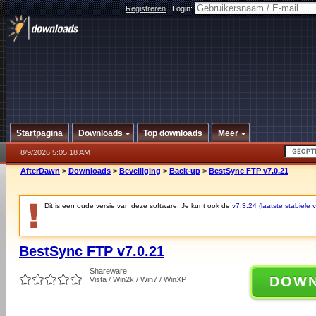
Registreren
|
Login:
Startpagina
Downloads
Top downloads
Meer
8/9/2026 5:05:18 AM
AfterDawn
>
Downloads
>
Beveiliging
>
Back-up
>
BestSync FTP v7.0.21
Dit is een oude versie van deze software. Je kunt ook de
v7.3.24 (laatste stabiele v
BestSync FTP v7.0.21
Shareware
DOW
Vista / Win2k / Win7 / WinXP