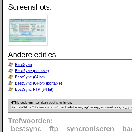
Screenshots:
Andere edities:
BestSync
BestSync (portable)
BestSync (64-bit)
BestSync (64-bit) (portable)
BestSync FTP (64-bit)
HTML code om naar deze pagina te linken:
Trefwoorden:
bestsync
ftp
syncroniseren
ba