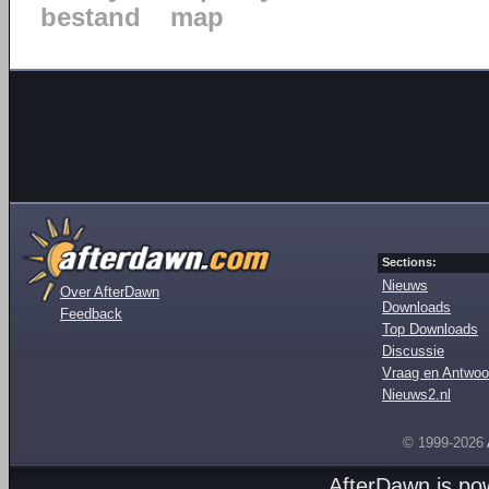
bestand
map
Sections:
Nieuws
Over AfterDawn
Downloads
Feedback
Top Downloads
Discussie
Vraag en Antwoo
Nieuws2.nl
© 1999-2026
AfterDawn is p