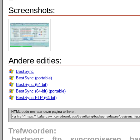
Screenshots:
Andere edities:
BestSync
BestSync (portable)
BestSync (64-bit)
BestSync (64-bit) (portable)
BestSync FTP (64-bit)
HTML code om naar deze pagina te linken:
Trefwoorden:
bestsync
ftp
syncroniseren
ba