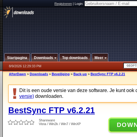
Registreren
|
Login:
Startpagina
Downloads
Top downloads
Meer
8/9/2026 12:29:33 PM
AfterDawn
>
Downloads
>
Beveiliging
>
Back-up
>
BestSync FTP v6.2.21
Dit is een oude versie van deze software. Je kunt ook
versie)
downloaden.
BestSync FTP v6.2.21
Shareware
DOW
Vista / Win2k / Win7 / WinXP