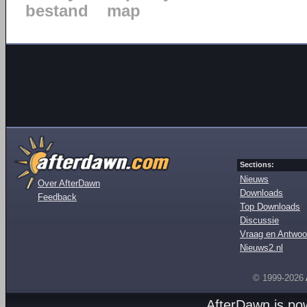
bestand
map
Sections:
Nieuws
Over AfterDawn
Downloads
Feedback
Top Downloads
Discussie
Vraag en Antwoo
Nieuws2.nl
© 1999-2026
AfterDawn is p