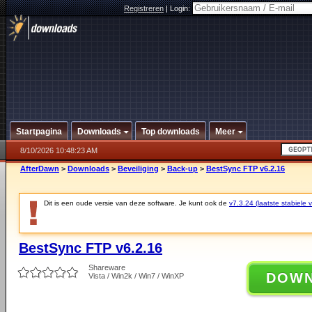
Registreren
|
Login:
Startpagina
Downloads
Top downloads
Meer
8/10/2026 10:48:23 AM
AfterDawn
>
Downloads
>
Beveiliging
>
Back-up
>
BestSync FTP v6.2.16
Dit is een oude versie van deze software. Je kunt ook de
v7.3.24 (laatste stabiele v
BestSync FTP v6.2.16
Shareware
DOW
Vista / Win2k / Win7 / WinXP