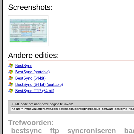
Screenshots:
Andere edities:
BestSync
BestSync (portable)
BestSync (64-bit)
BestSync (64-bit) (portable)
BestSync FTP (64-bit)
HTML code om naar deze pagina te linken:
Trefwoorden:
bestsync
ftp
syncroniseren
ba