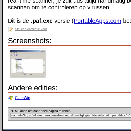
real-time scanner, je zult dus altijd handmatig
scannen om te controleren op virussen.
Dit is de
.paf.exe
versie (
PortableApps.com
bes
Stel een correctie voor
Screenshots:
Andere edities:
ClamWin
HTML code om naar deze pagina te linken: