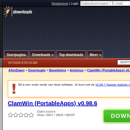
Registreren
|
Login:
Startpagina
Downloads
Top downloads
Meer
8/7/2026 8:53:34 AM
AfterDawn
>
Downloads
>
Beveiliging
>
Antivirus
>
ClamWin (PortableApps) v0.
Dit is een oude versie van deze software. Je kunt ook de
v0.98.7 (laatste stabiele v
ClamWin (PortableApps) v0.98.6
Open source
DOW
Vista / Win7 / Win8 / WinXP