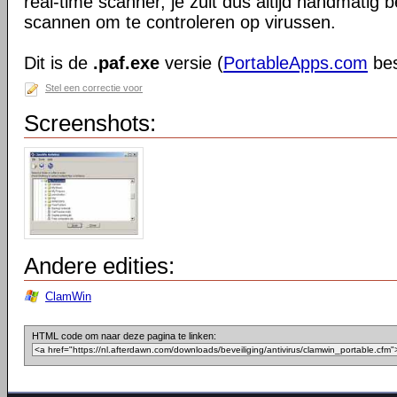
real-time scanner, je zult dus altijd handmatig
scannen om te controleren op virussen.
Dit is de
.paf.exe
versie (
PortableApps.com
bes
Stel een correctie voor
Screenshots:
Andere edities:
ClamWin
HTML code om naar deze pagina te linken: