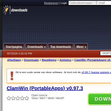
Registreren
|
Login:
Startpagina
Downloads
Top downloads
Meer
8/7/2026 4:26:42 PM
AfterDawn
>
Downloads
>
Beveiliging
>
Antivirus
>
ClamWin (PortableApps) v0.
Dit is een oude versie van deze software. Je kunt ook de
v0.98.7 (laatste stabiele v
ClamWin (PortableApps) v0.97.3
Open source
DOW
Vista / Win7 / Win8 / WinXP