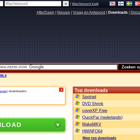
|
Wachtwoord kwijt
AfterDawn
|
Nieuws
|
Vraag en Antwoord
|
Downloads
|
Discu
96.4
Top downloads
X
ersie)
downloaden.
Spotnet
DVD Shrink
coverXP Free
QuickPar (nederlands)
NLOAD
MakeMKV
HWiNFO64
Meer top downloads