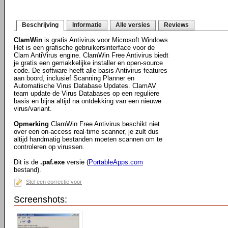
Beschrijving
Informatie
Alle versies
Reviews
ClamWin
is gratis Antivirus voor Microsoft Windows.
Het is een grafische gebruikersinterface voor de
Clam AntiVirus engine. ClamWin Free Antivirus biedt
je gratis een gemakkelijke installer en open-source
code. De software heeft alle basis Antivirus features
aan boord, inclusief Scanning Planner en
Automatische Virus Database Updates. ClamAV
team update de Virus Databases op een reguliere
basis en bijna altijd na ontdekking van een nieuwe
virus/variant.
Opmerking
ClamWin Free Antivirus beschikt niet
over een on-access real-time scanner, je zult dus
altijd handmatig bestanden moeten scannen om te
controleren op virussen.
Dit is de
.paf.exe
versie (
PortableApps.com
bestand).
Stel een correctie voor
Screenshots: