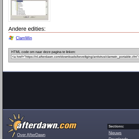
Andere edities:
ClamWin
HTML code om naar deze pagina te linken:
Sections:
Nieuws
Over AfterDawn