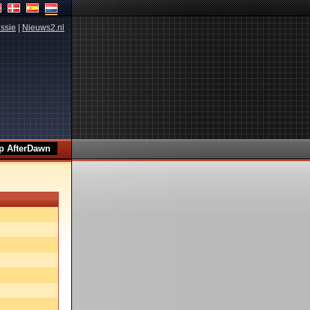
ssie
|
Nieuws2.nl