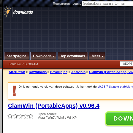
Registreren
|
Login:
Startpagina
Downloads
Top downloads
Meer
8/9/2026 7:08:00 AM
AfterDawn
>
Downloads
>
Beveiliging
>
Antivirus
>
ClamWin (PortableApps) v0.
Dit is een oude versie van deze software. Je kunt ook de
v0.98.7 (laatste stabiele v
ClamWin (PortableApps) v0.96.4
Open source
DOW
Vista / Win7 / Win8 / WinXP