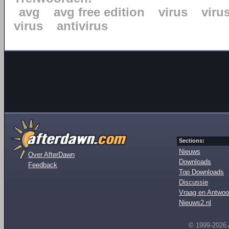
avg
avg free edition
virus
viru
virus
antivirus
Sections:
Nieuws
Over AfterDawn
Downloads
Feedback
Top Downloads
Discussie
Vraag en Antwoo
Nieuws2.nl
© 1999-2026