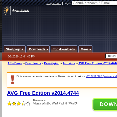
Registreren
|
Login:
Startpagina
Downloads
Top downloads
Meer
8/8/2026 12:44:45 PM
AfterDawn
>
Downloads
>
Beveiliging
>
Antivirus
>
AVG Free Edition v2014.474
Dit is een oude versie van deze software. Je kunt ook de
v20.3.5200.0 (laatste stab
AVG Free Edition v2014.4744
Freeware
DOW
Vista / Win10 / Win7 / Win8 / WinXP