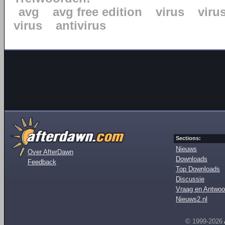
avg
avg free edition
virus
viru
virus
antivirus
Sections:
Nieuws
Over AfterDawn
Downloads
Feedback
Top Downloads
Discussie
Vraag en Antwoo
Nieuws2.nl
© 1999-2026