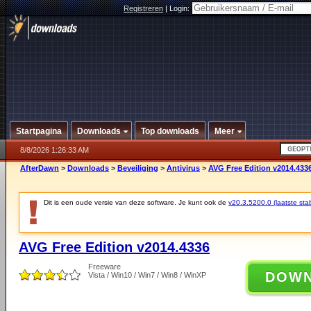
Registreren
|
Login:
Startpagina
Downloads
Top downloads
Meer
8/8/2026 1:26:33 AM
AfterDawn
>
Downloads
>
Beveiliging
>
Antivirus
>
AVG Free Edition v2014.433
Dit is een oude versie van deze software. Je kunt ook de
v20.3.5200.0 (laatste stab
AVG Free Edition v2014.4336
Freeware
DOW
Vista / Win10 / Win7 / Win8 / WinXP