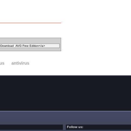
rus
antivirus
Follow us: