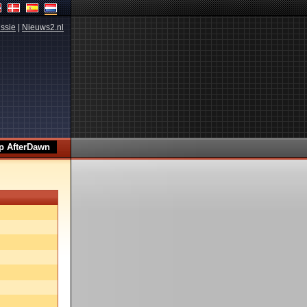
ssie
|
Nieuws2.nl