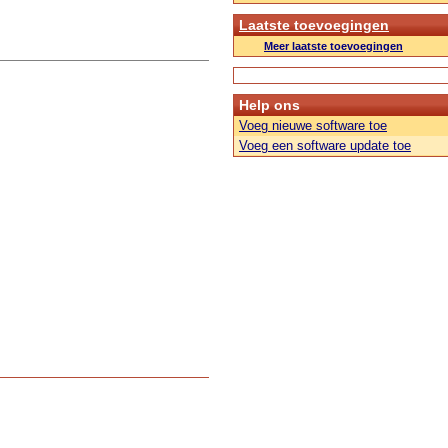
Laatste toevoegingen
Meer laatste toevoegingen
Help ons
Voeg nieuwe software toe
Voeg een software update toe