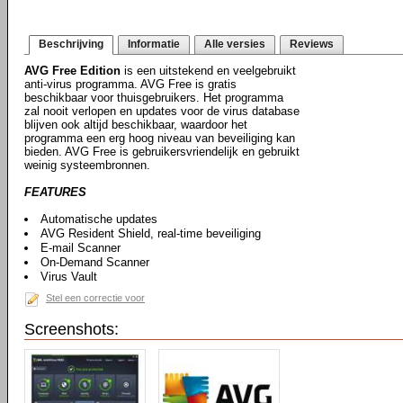
Beschrijving
Informatie
Alle versies
Reviews
AVG Free Edition
is een uitstekend en veelgebruikt
anti-virus programma. AVG Free is gratis
beschikbaar voor thuisgebruikers. Het programma
zal nooit verlopen en updates voor de virus database
blijven ook altijd beschikbaar, waardoor het
programma een erg hoog niveau van beveiliging kan
bieden. AVG Free is gebruikersvriendelijk en gebruikt
weinig systeembronnen.
FEATURES
Automatische updates
AVG Resident Shield, real-time beveiliging
E-mail Scanner
On-Demand Scanner
Virus Vault
Stel een correctie voor
Screenshots: