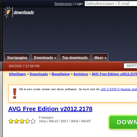
Registreren
|
Login:
Startpagina
Downloads
Top downloads
Meer
8/6/2026 7:27:58 PM
AfterDawn
>
Downloads
>
Beveiliging
>
Antivirus
>
AVG Free Edition v2012.217
Dit is een oude versie van deze software. Je kunt ook de
v20.3.5200.0 (laatste stab
AVG Free Edition v2012.2178
Freeware
DOW
Vista / Win10 / Win7 / Win8 / WinXP