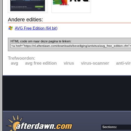
Andere edities:
AVG Free Edition (64 bit)
HTML code om naar deze pagina te linken:
Trefwoorden:
avg
avg free edition
virus
virus-scanner
anti-vi
Sections: