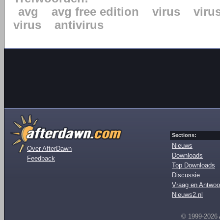
avg
avg free edition
virus
viru
virus
antivirus
Sections:
Nieuws
Over AfterDawn
Downloads
Feedback
Top Downloads
Discussie
Vraag en Antwoo
Nieuws2.nl
© 1999-2026