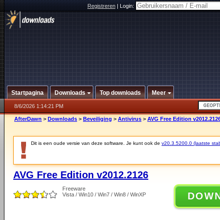
Registreren
|
Login:
Startpagina
Downloads
Top downloads
Meer
8/6/2026 1:14:21 PM
AfterDawn
>
Downloads
>
Beveiliging
>
Antivirus
>
AVG Free Edition v2012.212
Dit is een oude versie van deze software. Je kunt ook de
v20.3.5200.0 (laatste stab
AVG Free Edition v2012.2126
Freeware
DOW
Vista / Win10 / Win7 / Win8 / WinXP