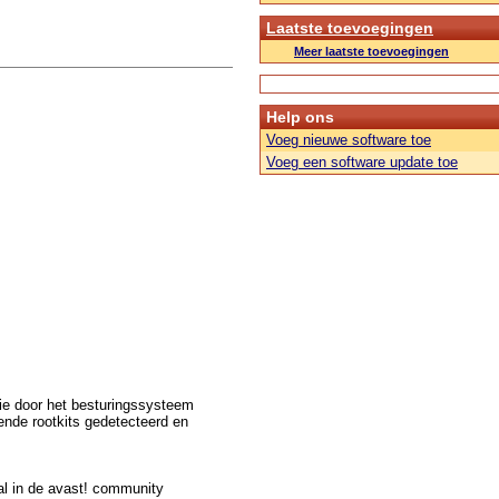
Laatste toevoegingen
Meer laatste toevoegingen
Help ons
Voeg nieuwe software toe
Voeg een software update toe
die door het besturingssysteem
ende rootkits gedetecteerd en
l in de avast! community