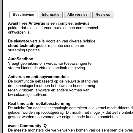
Beschrijving
Informatie
Alle versies
Reviews
Avast Free Antivirus
is een compleet antivirus
pakket dat exclusief voor thuis- en non-commercieel
ontworpen is.
De nieuwste versie is voorzien van diverse hybride
cloud-technologieën
, reputatie-diensten en
streaming updates.
AutoSandbox
Vraagt gebruikers om verdachte toepassingen te
starten binnen de virtuele zandbak-omgeving.
Antivirus en anti-spywaremodule
De scanfunctie gebaseerd op de nieuwste stand van
de technologie biedt een betrouwbare bescherming
tegen virussen, spyware en andere vormen van
kwaadaardige software.
Real time anti-rootkitbescherming
De unieke "on access" technologie controleert alle kernel-mode drivers 
geladen worden op rootkitgedrag. Dit maakt het mogelijk dat zelfs onbek
gestopt worden nog voordat ze enige schade kunnen aanrichten.
avast! Community IQ
De meeste monsters die we verwerken komen van de sensoren die overa