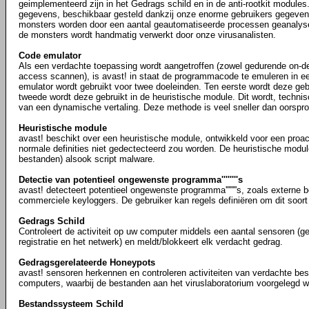
geimplementeerd zijn in het Gedrags schild en in de anti-rootkit modules
gegevens, beschikbaar gesteld dankzij onze enorme gebruikers gegev
monsters worden door een aantal geautomatiseerde processen geanalysee
de monsters wordt handmatig verwerkt door onze virusanalisten.
Code emulator
Als een verdachte toepassing wordt aangetroffen (zowel gedurende on-d
access scannen), is avast! in staat de programmacode te emuleren in e
emulator wordt gebruikt voor twee doeleinden. Ten eerste wordt deze geb
tweede wordt deze gebruikt in de heuristische module. Dit wordt, techn
van een dynamische vertaling. Deze methode is veel sneller dan oorspro
Heuristische module
avast! beschikt over een heuristische module, ontwikkeld voor een proa
normale definities niet gedectecteerd zou worden. De heuristische module
bestanden) alsook script malware.
Detectie van potentieel ongewenste programma''''''''s
avast! detecteert potentieel ongewenste programma''''''''s, zoals externe be
commerciele keyloggers. De gebruiker kan regels definiëren om dit soort pro
Gedrags Schild
Controleert de activiteit op uw computer middels een aantal sensoren (
registratie en het netwerk) en meldt/blokkeert elk verdacht gedrag.
Gedragsgerelateerde Honeypots
avast! sensoren herkennen en controleren activiteiten van verdachte be
computers, waarbij de bestanden aan het viruslaboratorium voorgelegd 
Bestandssysteem Schild