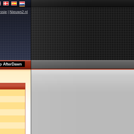
ssie
|
Nieuws2.nl