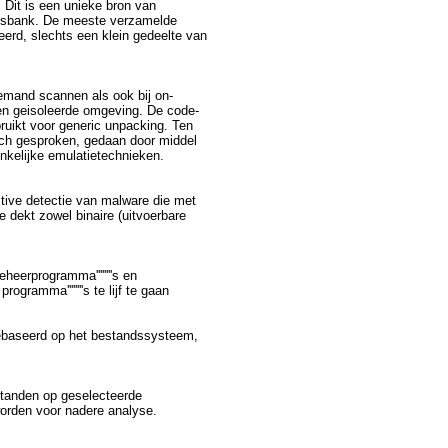
. Dit is een unieke bron van
ensbank. De meeste verzamelde
rd, slechts een klein gedeelte van
emand scannen als ook bij on-
en geisoleerde omgeving. De code-
ruikt voor generic unpacking. Ten
isch gesproken, gedaan door middel
nkelijke emulatietechnieken.
ctive detectie van malware die met
 dekt zowel binaire (uitvoerbare
heerprogramma''''''''s en
gramma''''''''s te lijf te gaan
gebaseerd op het bestandssysteem,
standen op geselecteerde
worden voor nadere analyse.