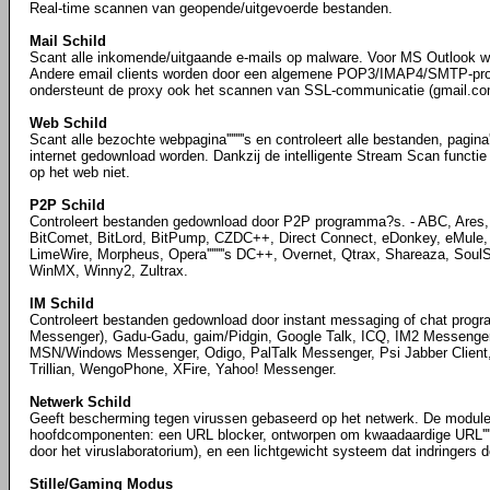
Real-time scannen van geopende/uitgevoerde bestanden.
Mail Schild
Scant alle inkomende/uitgaande e-mails op malware. Voor MS Outlook wor
Andere email clients worden door een algemene POP3/IMAP4/SMTP-pro
ondersteunt de proxy ook het scannen van SSL-communicatie (gmail.com
Web Schild
Scant alle bezochte webpagina''''''''s en controleert alle bestanden, pagina'''
internet gedownload worden. Dankzij de intelligente Stream Scan functie 
op het web niet.
P2P Schild
Controleert bestanden gedownload door P2P programma?s. - ABC, Ares, 
BitComet, BitLord, BitPump, CZDC++, Direct Connect, eDonkey, eMule,
LimeWire, Morpheus, Opera''''''''s DC++, Overnet, Qtrax, Shareaza, Sou
WinMX, Winny2, Zultrax.
IM Schild
Controleert bestanden gedownload door instant messaging of chat programa'
Messenger), Gadu-Gadu, gaim/Pidgin, Google Talk, ICQ, IM2 Messenger
MSN/Windows Messenger, Odigo, PalTalk Messenger, Psi Jabber Client,
Trillian, WengoPhone, XFire, Yahoo! Messenger.
Netwerk Schild
Geeft bescherming tegen virussen gebaseerd op het netwerk. De module
hoofdcomponenten: een URL blocker, ontworpen om kwaadaardige URL''''''
door het viruslaboratorium), en een lichtgewicht systeem dat indringers d
Stille/Gaming Modus