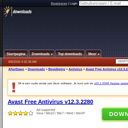
Registreren
|
Login:
Startpagina
Downloads
Top downloads
Meer
8/8/2026 4:32:36 AM
AfterDawn
>
Downloads
>
Beveiliging
>
Antivirus
>
Avast Free Antivirus v12.3.
Dit is een oude versie van deze software. Je kunt ook de
v20.1.5069 (laatste stabie
Avast Free Antivirus v12.3.2280
Ad-supported
DOW
Vista / Win10 / Win7 / Win8 / WinXP