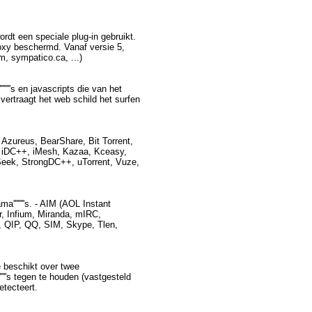
dt een speciale plug-in gebruikt.
xy beschermd. Vanaf versie 5,
, sympatico.ca, ...)
'''''s en javascripts die van het
vertraagt het web schild het surfen
Azureus, BearShare, Bit Torrent,
 iDC++, iMesh, Kazaa, Kceasy,
lSeek, StrongDC++, uTorrent, Vuze,
'''''''s. - AIM (AOL Instant
, Infium, Miranda, mIRC,
 QIP, QQ, SIM, Skype, Tlen,
 beschikt over twee
''s tegen te houden (vastgesteld
etecteert.