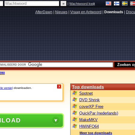
|
Wachtwoord kwijt
AfterDawn
|
Nieuws
|
Vraag en Antwoord
|
Downloads
|
Discu
2280
Top downloads
X
le versie)
downloaden.
Spotnet
DVD Shrink
coverXP Free
QuickPar (nederlands)
NLOAD
MakeMKV
HWiNFO64
Meer top downloads