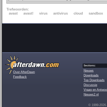
Trefwoorden:
avast
avast!
virus
antivirus
cloud
sandbox
Sections:
Nieuws
Over AfterDawn
Downloads
Feedback
Top Downloads
Discussie
Vraag en Antwoo
Nieuws2.nl
© 1999-2026