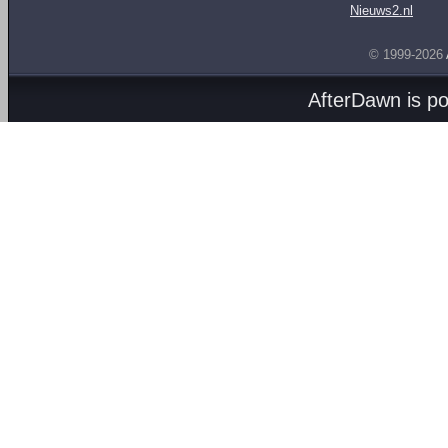
Nieuws2.nl
© 1999-2026
AfterDawn is p