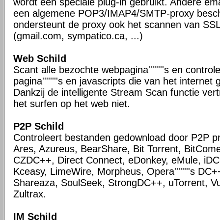
wordt een speciale plug-in gebruikt. Andere ema
een algemene POP3/IMAP4/SMTP-proxy besche
ondersteunt de proxy ook het scannen van SS
(gmail.com, sympatico.ca, ...)
Web Schild
Scant alle bezochte webpagina''''''''s en control
pagina''''''''s en javascripts die van het intern
Dankzij de intelligente Stream Scan functie ver
het surfen op het web niet.
P2P Schild
Controleert bestanden gedownload door P2P 
Ares, Azureus, BearShare, Bit Torrent, BitCome
CZDC++, Direct Connect, eDonkey, eMule, iDC
Kceasy, LimeWire, Morpheus, Opera''''''''s DC+
Shareaza, SoulSeek, StrongDC++, uTorrent, V
Zultrax.
IM Schild