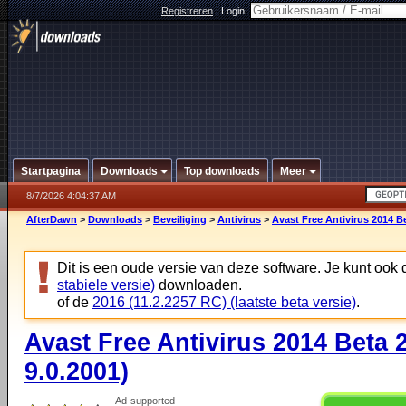
Registreren
|
Login:
Startpagina
Downloads
Top downloads
Meer
8/7/2026 4:04:37 AM
AfterDawn
>
Downloads
>
Beveiliging
>
Antivirus
>
Avast Free Antivirus 2014 Be
Dit is een oude versie van deze software. Je kunt ook
stabiele versie)
downloaden.
of de
2016 (11.2.2257 RC) (laatste beta versie)
.
Avast Free Antivirus 2014 Beta 2
9.0.2001)
Ad-supported