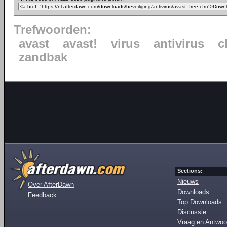
Trefwoorden:
avast
avast!
virus
antivirus
c
zandbak
Sections:
Nieuws
Over AfterDawn
Downloads
Feedback
Top Downloads
Discussie
Vraag en Antwoo