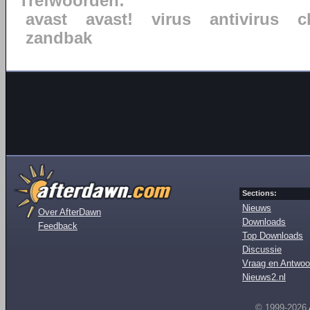
Trefwoorden:
avast
avast!
virus
antivirus
c
zandbak
Sections:
Nieuws
Over AfterDawn
Downloads
Feedback
Top Downloads
Discussie
Vraag en Antwoo
Nieuws2.nl
© 1999-2026