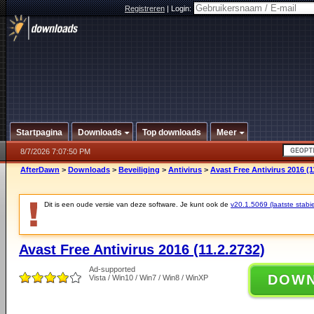
Registreren
|
Login:
Startpagina
Downloads
Top downloads
Meer
8/7/2026 7:07:50 PM
AfterDawn
>
Downloads
>
Beveiliging
>
Antivirus
>
Avast Free Antivirus 2016 (1
Dit is een oude versie van deze software. Je kunt ook de
v20.1.5069 (laatste stabie
Avast Free Antivirus 2016 (11.2.2732)
Ad-supported
DOW
Vista / Win10 / Win7 / Win8 / WinXP