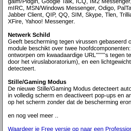
gaim/Pidgin, Google Talk, ICQ, IM2 Messenger,
mIRC, MSN/Windows Messenger, Odigo, PalTal
Jabber Client, QIP, QQ, SIM, Skype, Tlen, Tril
XFire, Yahoo! Messenger.
Netwerk Schild
Geeft bescherming tegen virussen gebaseerd o
module beschikt over twee hoofdcomponenten:
ontworpen om kwaadaardige URL''''''''s tegen t
door het viruslaboratorium), en een lichtgewich
detecteert.
Stille/Gaming Modus
De nieuwe Stille/Gaming Modus detecteert aut
in volledig scherm en deactiveert pop-ups en 
op het scherm zonder dat de bescherming eronde
en nog veel meer ..
Waardeer je Free versie op naar een Profession