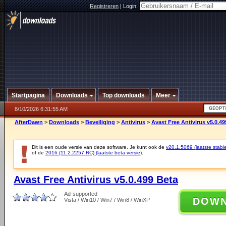
Registreren
|
Login:
Startpagina
Downloads
Top downloads
Meer
8/10/2026 6:31:55 AM
AfterDawn
>
Downloads
>
Beveiliging
>
Antivirus
>
Avast Free Antivirus v5.0.49
Dit is een oude versie van deze software. Je kunt ook de
v20.1.5069 (laatste stabie
of de
2016 (11.2.2257 RC) (laatste beta versie)
.
Avast Free Antivirus v5.0.499 Beta
Ad-supported
DOW
Vista / Win10 / Win7 / Win8 / WinXP