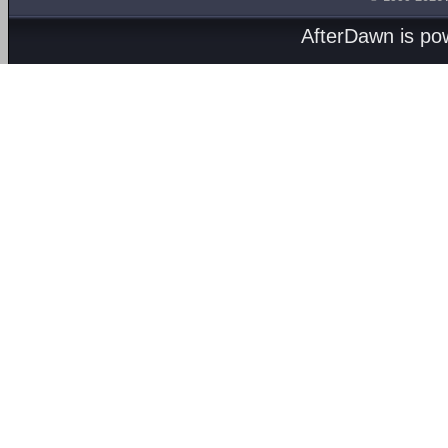
AfterDawn is p