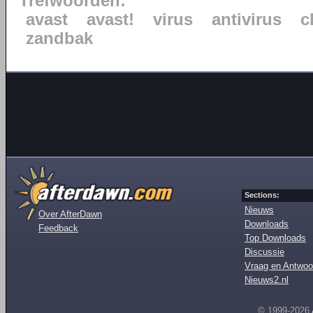
Trefwoorden:
avast
avast!
virus
antivirus
c
zandbak
Sections:
Nieuws
Over AfterDawn
Downloads
Feedback
Top Downloads
Discussie
Vraag en Antwoo
Nieuws2.nl
© 1999-2026