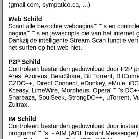
(gmail.com, sympatico.ca, ...)
Web Schild
Scant alle bezochte webpagina''''''''s en control
pagina''''''''s en javascripts die van het intern
Dankzij de intelligente Stream Scan functie ver
het surfen op het web niet.
P2P Schild
Controleert bestanden gedownload door P2P 
Ares, Azureus, BearShare, Bit Torrent, BitCome
CZDC++, Direct Connect, eDonkey, eMule, iDC
Kceasy, LimeWire, Morpheus, Opera''''''''s DC+
Shareaza, SoulSeek, StrongDC++, uTorrent, V
Zultrax.
IM Schild
Controleert bestanden gedownload door instan
programa''''''''s. - AIM (AOL Instant Messenge