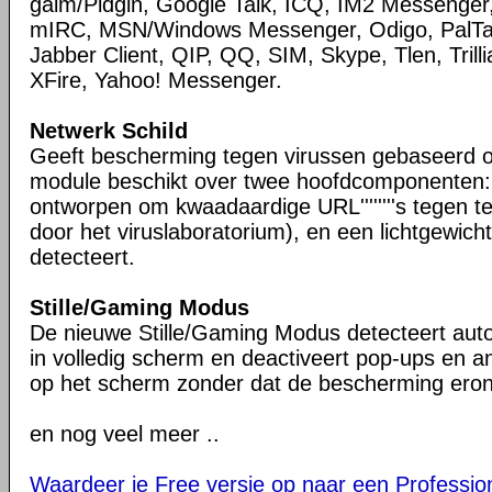
gaim/Pidgin, Google Talk, ICQ, IM2 Messenger,
mIRC, MSN/Windows Messenger, Odigo, PalTal
Jabber Client, QIP, QQ, SIM, Skype, Tlen, Tril
XFire, Yahoo! Messenger.
Netwerk Schild
Geeft bescherming tegen virussen gebaseerd o
module beschikt over twee hoofdcomponenten:
ontworpen om kwaadaardige URL''''''''s tegen t
door het viruslaboratorium), en een lichtgewich
detecteert.
Stille/Gaming Modus
De nieuwe Stille/Gaming Modus detecteert aut
in volledig scherm en deactiveert pop-ups en 
op het scherm zonder dat de bescherming eronde
en nog veel meer ..
Waardeer je Free versie op naar een Profession