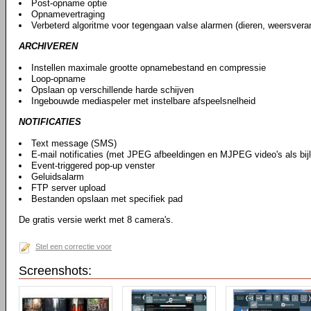
Post-opname optie
Opnamevertraging
Verbeterd algoritme voor tegengaan valse alarmen (dieren, weersveran
ARCHIVEREN
Instellen maximale grootte opnamebestand en compressie
Loop-opname
Opslaan op verschillende harde schijven
Ingebouwde mediaspeler met instelbare afspeelsnelheid
NOTIFICATIES
Text message (SMS)
E-mail notificaties (met JPEG afbeeldingen en MJPEG video's als bij
Event-triggered pop-up venster
Geluidsalarm
FTP server upload
Bestanden opslaan met specifiek pad
De gratis versie werkt met 8 camera's.
Stel een correctie voor
Screenshots: