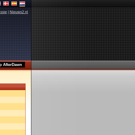
ssie
|
Nieuws2.nl