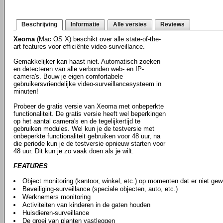
Beschrijving
Informatie
Alle versies
Reviews
Xeoma
(Mac OS X) beschikt over alle state-of-the-
art features voor efficiënte video-surveillance.
Gemakkelijker kan haast niet. Automatisch zoeken
en detecteren van alle verbonden web- en IP-
camera's. Bouw je eigen comfortabele
gebruikersvriendelijke video-surveillancesysteem in
minuten!
Probeer de gratis versie van Xeoma met onbeperkte
functionaliteit. De gratis versie heeft wel beperkingen
op het aantal camera's en de tegelijkertijd te
gebruiken modules. Wel kun je de testversie met
onbeperkte functionaliteit gebruiken voor 48 uur, na
die periode kun je de testversie opnieuw starten voor
48 uur. Dit kun je zo vaak doen als je wilt.
FEATURES
Object monitoring (kantoor, winkel, etc.) op momenten dat er niet gew
Beveiliging-surveillance (speciale objecten, auto, etc.)
Werknemers monitoring
Activiteiten van kinderen in de gaten houden
Huisdieren-surveillance
De groei van planten vastleggen