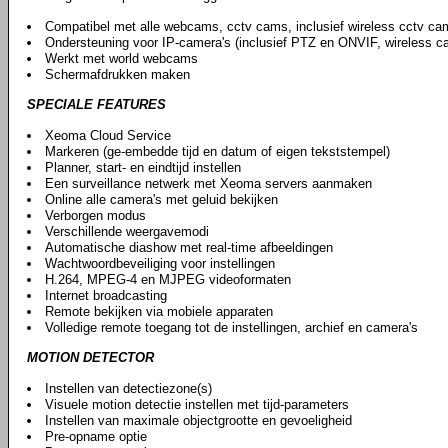
Compatibel met alle webcams, cctv cams, inclusief wireless cctv ca
Ondersteuning voor IP-camera's (inclusief PTZ en ONVIF, wireless ca
Werkt met world webcams
Schermafdrukken maken
SPECIALE FEATURES
Xeoma Cloud Service
Markeren (ge-embedde tijd en datum of eigen tekststempel)
Planner, start- en eindtijd instellen
Een surveillance netwerk met Xeoma servers aanmaken
Online alle camera's met geluid bekijken
Verborgen modus
Verschillende weergavemodi
Automatische diashow met real-time afbeeldingen
Wachtwoordbeveiliging voor instellingen
H.264, MPEG-4 en MJPEG videoformaten
Internet broadcasting
Remote bekijken via mobiele apparaten
Volledige remote toegang tot de instellingen, archief en camera's
MOTION DETECTOR
Instellen van detectiezone(s)
Visuele motion detectie instellen met tijd-parameters
Instellen van maximale objectgrootte en gevoeligheid
Pre-opname optie