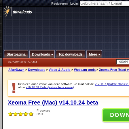
Registreren
|
Login:
Startpagina
Downloads
Top downloads
Meer
8/7/2026 8:05:57 AM
AfterDawn
>
Downloads
>
Video & Audio
>
Webcam tools
>
Xeoma Free (Mac) v
Dit is een oude versie van deze software. Je kunt ook de
v17.11.7 (laatste stabiele 
of de
v16.10.31 Beta (laatste beta versie)
.
Xeoma Free (Mac) v14.10.24 beta
Freeware
DOW
OSX