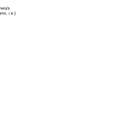
mera's
ms, i.e.)