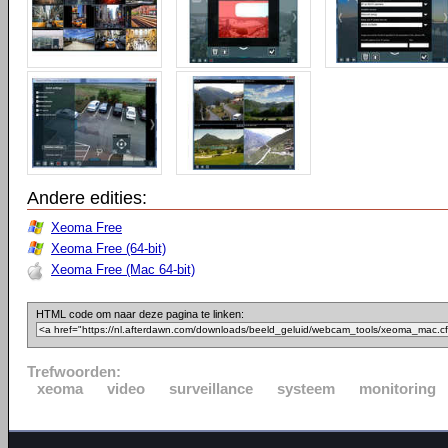
Andere edities:
Xeoma Free
Xeoma Free (64-bit)
Xeoma Free (Mac 64-bit)
HTML code om naar deze pagina te linken:
Trefwoorden:
xeoma
video
surveillance
systeem
monitoring