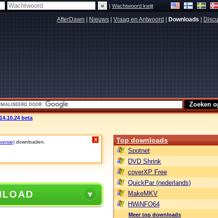
|
Wachtwoord kwijt
AfterDawn
|
Nieuws
|
Vraag en Antwoord
|
Downloads
|
Discu
14.10.24 beta
Top downloads
X
versie)
downloaden.
Spotnet
DVD Shrink
coverXP Free
QuickPar (nederlands)
NLOAD
MakeMKV
HWiNFO64
Meer top downloads