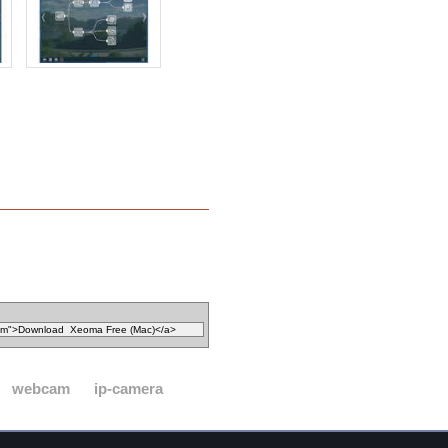
webcam
ip-camera