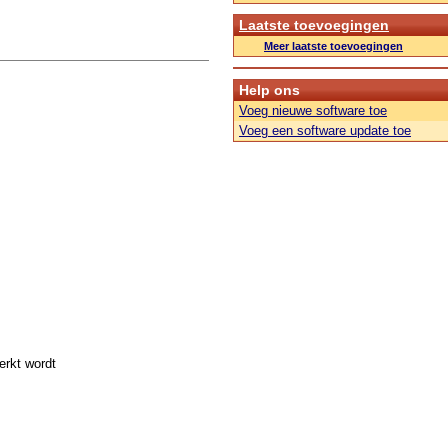
Laatste toevoegingen
Meer laatste toevoegingen
Help ons
Voeg nieuwe software toe
Voeg een software update toe
erkt wordt