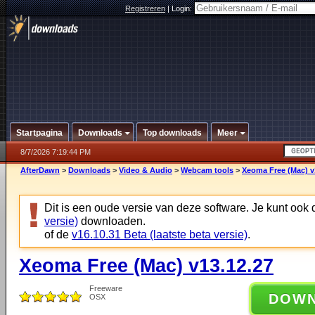
Registreren
|
Login:
Startpagina
Downloads
Top downloads
Meer
8/7/2026 7:19:44 PM
AfterDawn
>
Downloads
>
Video & Audio
>
Webcam tools
>
Xeoma Free (Mac) v
Dit is een oude versie van deze software. Je kunt ook
versie)
downloaden.
of de
v16.10.31 Beta (laatste beta versie)
.
Xeoma Free (Mac) v13.12.27
Freeware
DOW
OSX