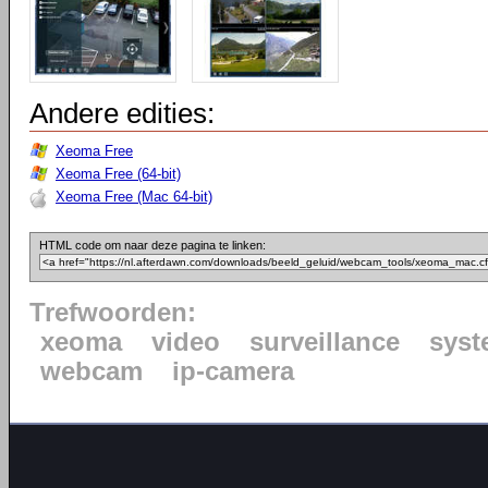
Andere edities:
Xeoma Free
Xeoma Free (64-bit)
Xeoma Free (Mac 64-bit)
HTML code om naar deze pagina te linken:
Trefwoorden:
xeoma
video
surveillance
syst
webcam
ip-camera