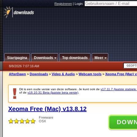
Registreren
|
Login:
Startpagina
Downloads
Top downloads
Meer
8/8/2026 7:07:16 AM
AfterDawn
>
Downloads
>
Video & Audio
>
Webcam tools
>
Xeoma Free (Mac) v
Dit is een oude versie van deze software. Je kunt ook de
v17.11.7 (laatste stabiele 
of de
v16.10.31 Beta (laatste beta versie)
.
Xeoma Free (Mac) v13.8.12
Freeware
DOW
OSX