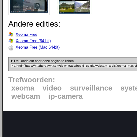
Andere edities:
Xeoma Free
Xeoma Free (64-bit)
Xeoma Free (Mac 64-bit)
HTML code om naar deze pagina te linken:
Trefwoorden:
xeoma
video
surveillance
syst
webcam
ip-camera